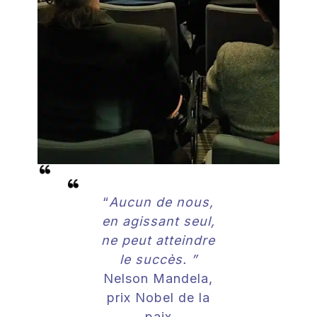
“
Aucun de nous,
en agissant seul,
ne peut atteindre
le succès. ”
Nelson Mandela,
prix Nobel de la
paix